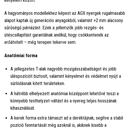
kényelem között.
A hagyományos modellekhez képest az AGX nyergek rugalmasabb
alapot kaptak új generációs anyagokból, valamint +2 mm alacsony
sűrűségű párnázást. Ezek a jellemzők jobb rezgés- és
ütéscsillapítást garantálnak anélkül, hogy csökkentenék az
erőátvitelt – még terepen tekerve sem.
Anatómiai forma
A jellegzetes T-alak nagyobb mozgásszabadságot és jobb
üléspozíciót biztosít, valamint kényelmet és védelmet nyújt a
súrlódásnak kitett területeken.
A hátrébb elhelyezett anatómiai középpont lehetővé teszi a
könnyebb testhelyzet-váltást és a nyereg teljes hosszának
kihasználását.
A kerek forma extra támaszt ad a deréktájnak, segítve a stabil
pozíció fenntartását még azoknál is, akiknek kisebb a