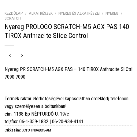
KEZDŐLAP
/
ALKATRÉSZEK
/
NYEREG ÉS ALKATRÉSZEI
/
NYEREG
/
SCRATCH
Nyereg PROLOGO SCRATCH-M5 AGX PAS 140
TIROX Anthracite Slide Control
Nyereg PR SCRATCH-M5 AGX PAS – 140 TIROX Anthracite Sl Ctrl
7090 7090
Termék raktár elérhetőségével kapcsolatban érdeklődj telefonon
vagy személyesen a boltunkban!
cím: 1138 Bp NÉPFÜRDŐ U. 19/c
tel/fax: 06-1-359-1832 | 06-20-934-4141
Cikkszám:
SCPXTN0ABX5-AM