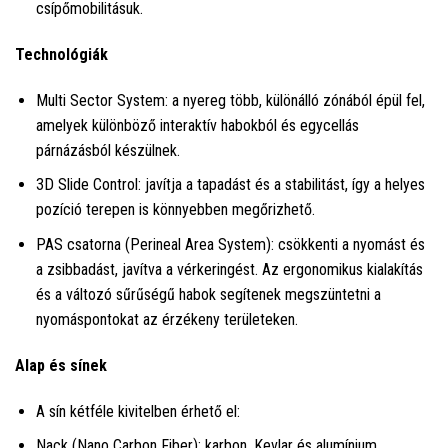
csípőmobilitásuk.
Technológiák
Multi Sector System: a nyereg több, különálló zónából épül fel,
amelyek különböző interaktív habokból és egycellás
párnázásból készülnek.
3D Slide Control: javítja a tapadást és a stabilitást, így a helyes
pozíció terepen is könnyebben megőrizhető.
PAS csatorna (Perineal Area System): csökkenti a nyomást és
a zsibbadást, javítva a vérkeringést. Az ergonomikus kialakítás
és a változó sűrűségű habok segítenek megszüntetni a
nyomáspontokat az érzékeny területeken.
Alap és sínek
A sín kétféle kivitelben érhető el:
Nack (Nano Carbon Fiber): karbon, Kevlar és alumínium