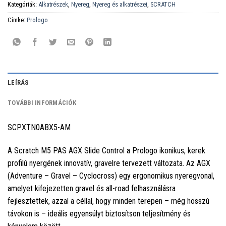
Kategóriák:
Alkatrészek
,
Nyereg
,
Nyereg és alkatrészei
,
SCRATCH
Címke:
Prologo
LEÍRÁS
TOVÁBBI INFORMÁCIÓK
SCPXTN0ABX5-AM
A Scratch M5 PAS AGX Slide Control a Prologo ikonikus, kerek
profilú nyergének innovatív, gravelre tervezett változata. Az AGX
(Adventure – Gravel – Cyclocross) egy ergonomikus nyeregvonal,
amelyet kifejezetten gravel és all-road felhasználásra
fejlesztettek, azzal a céllal, hogy minden terepen – még hosszú
távokon is – ideális egyensúlyt biztosítson teljesítmény és