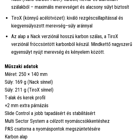
szálakból – maximális merevséget és alacsony súlyt biztosít
TiroX (könnyű acélötvözet): kiváló rezgéscsillapítással és
kiegyensúlyozott merevség–súly aránnyal
Az alap a Nack verziónál hosszú karbon szálas, a TiroX
verziónál fröccsöntött karbonból készül. Mindkettő nagyszerű
egyensúlyt nyújt merevség és kényelem között.
Műszaki adatok
Méret: 250 × 140 mm
Súly: 169 g (Nack sínnel)
Súly: 211 g (TiroX sínnel)
T-alak és kerek profil
+2 mm extra párnázás
Slide Control a jobb tapadásért és stabilitásért
Multi Sector System a célzott nyomáscsökkentéshez
PAS csatorna a nyomáspontok megszüntetésére
Karbon alap