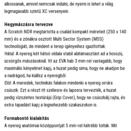
alkossanak, amivel nemcsak indulni, de nyerni is lehet a világ
legmagasabb szintű XC versenyein.
Hegymászásra tervezve
A Scratch NDR megtartotta a család kompakt méreteit (250 x 140
mm) és a zónákra osztott Multi Sector System (MSS)
technológiát, de mindent a terep igényeihez igazítottak:
Hátul: A nyereg két hátsó oldala stabil alátámasztást ad a hosszú,
ücsörgős mászásoknál. Itt az EVA hab 3 mm-rel vastagabb, hogy
maximális kényelmet kapj, a huzat pedig sima, hogy ne akadjon be
a nadrágod, ha kiállsz a nyeregből.
Elöl: A meredek, technikás falakon mindenki a nyereg orrára
csúszik. Ezt a részt itt szélesre és laposra tervezték, a huzat
pedig vízszintes textúrájú (Grip Cover), hogy ne csúszkálj rajta, és
extra tapadást kapj a legnehezebb szakaszokon is.
Formabontó kialakítás
A nyereg anatómiai középpontját 5 mm-rel hátrébb tolták. Mit