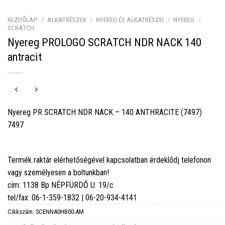
KEZDŐLAP
/
ALKATRÉSZEK
/
NYEREG ÉS ALKATRÉSZEI
/
NYEREG
/
SCRATCH
Nyereg PROLOGO SCRATCH NDR NACK 140
antracit
Nyereg PR SCRATCH NDR NACK – 140 ANTHRACITE (7497)
7497
Termék raktár elérhetőségével kapcsolatban érdeklődj telefonon
vagy személyesen a boltunkban!
cím: 1138 Bp NÉPFÜRDŐ U. 19/c
tel/fax: 06-1-359-1832 | 06-20-934-4141
Cikkszám:
SCENNA0HB00-AM