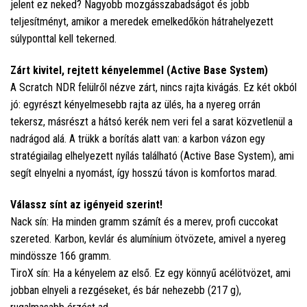
jelent ez neked? Nagyobb mozgásszabadságot és jobb
teljesítményt, amikor a meredek emelkedőkön hátrahelyezett
súlyponttal kell tekerned.
Zárt kivitel, rejtett kényelemmel (Active Base System)
A Scratch NDR felülről nézve zárt, nincs rajta kivágás. Ez két okból
jó: egyrészt kényelmesebb rajta az ülés, ha a nyereg orrán
tekersz, másrészt a hátsó kerék nem veri fel a sarat közvetlenül a
nadrágod alá. A trükk a borítás alatt van: a karbon vázon egy
stratégiailag elhelyezett nyílás található (Active Base System), ami
segít elnyelni a nyomást, így hosszú távon is komfortos marad.
Válassz sínt az igényeid szerint!
Nack sín: Ha minden gramm számít és a merev, profi cuccokat
szereted. Karbon, kevlár és alumínium ötvözete, amivel a nyereg
mindössze 166 gramm.
TiroX sín: Ha a kényelem az első. Ez egy könnyű acélötvözet, ami
jobban elnyeli a rezgéseket, és bár nehezebb (217 g),