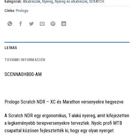
Kategóriák:
Alkatrészek
,
Nyereg
,
Nyereg és alkatrészei
,
SCRATCH
Címke:
Prologo
LEÍRÁS
TOVÁBBI INFORMÁCIÓK
SCENNA0HB00-AM
Prologo Scratch NDR – XC és Marathon versenyekre hegyezve
A Scratch NDR egy ergonomikus, T-alakú nyereg, amit kifejezetten
a legkeményebb terepversenyekre terveztek. Nyolc profi MTB
csapattal közösen fejlesztették ki, hogy egy olyan nyerget