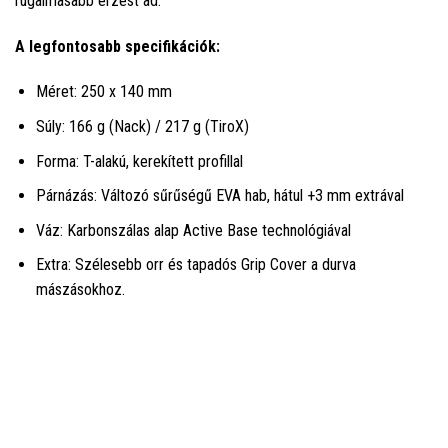
rugalmasabb érzést ad.
A legfontosabb specifikációk:
Méret: 250 x 140 mm
Súly: 166 g (Nack) / 217 g (TiroX)
Forma: T-alakú, kerekített profillal
Párnázás: Változó sűrűségű EVA hab, hátul +3 mm extrával
Váz: Karbonszálas alap Active Base technológiával
Extra: Szélesebb orr és tapadós Grip Cover a durva
mászásokhoz.