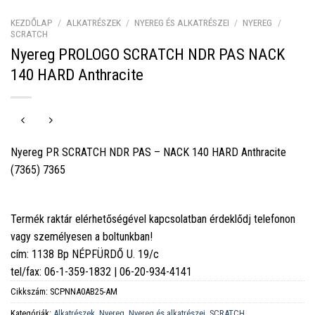
KEZDŐLAP
/
ALKATRÉSZEK
/
NYEREG ÉS ALKATRÉSZEI
/
NYEREG
/
SCRATCH
Nyereg PROLOGO SCRATCH NDR PAS NACK
140 HARD Anthracite
Nyereg PR SCRATCH NDR PAS – NACK 140 HARD Anthracite
(7365) 7365
Termék raktár elérhetőségével kapcsolatban érdeklődj telefonon
vagy személyesen a boltunkban!
cím: 1138 Bp NÉPFÜRDŐ U. 19/c
tel/fax: 06-1-359-1832 | 06-20-934-4141
Cikkszám:
SCPNNA0AB25-AM
Kategóriák:
Alkatrészek
,
Nyereg
,
Nyereg és alkatrészei
,
SCRATCH