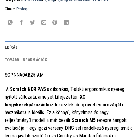
Címke:
Prologo
LEÍRÁS
TOVÁBBI INFORMÁCIÓK
SCPNNA0AB25-AM
A
Scratch NDR PAS
az ikonikus, T-alakú ergonomikus nyereg
nyitott változata, amelyet kifejezetten
XC
hegyikerékpározáshoz
terveztek, de
gravel
és
országúti
használatra is ideális. Ez a könnyű, kényelmes és nagy
teljesítményű modell a már bevált
Scratch M5
terepre hangolt
evolúciója – egy igazi verseny-DNS-sel rendelkező nyereg, amit a
legmagasabb szintű Cross Country és Maraton futamokra