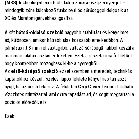
(MSS)
technológiát, ami több, külön zónára osztja a nyerget –
mindegyik zóna különböző funkcióval és sűrűséggel dolgozik az
XC és Maraton igényekhez igazítva.
A két
hátsó-oldalsó szekció
nagyobb stabilitást és kényelmet
ad, különösen, amikor hátrább ülsz hosszabb emelkedőkön. A
párnázás itt 3 mm-rel vastagabb, változó sűrűségű habból készül a
maximális alátámasztás érdekében. Ezek a részek sima felületűek,
hogy könnyebben mozoghass ki-be a nyeregből.
Az
első-középső szekció
ezzel szemben a meredek, technikás
kaptatókhoz készült: széles, lapos felülete kényelmes támaszt
nyújt, ha az orron tekersz. A felületen
Grip Cover
textúra található
vízszintes mintázattal, ami extra tapadást ad, és segít megtartani a
pozíciót előredőlve is.
Ezek