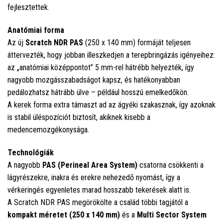
fejlesztettek.
Anatómiai forma
Az új
Scratch NDR PAS
(250 x 140 mm) formáját teljesen
áttervezték, hogy jobban illeszkedjen a terepbringázás igényeihez:
az „anatómiai középpontot” 5 mm-rel hátrébb helyezték, így
nagyobb mozgásszabadságot kapsz, és hatékonyabban
pedálozhatsz hátrább ülve – például hosszú emelkedőkön.
A kerek forma extra támaszt ad az ágyéki szakasznak, így azoknak
is stabil üléspozíciót biztosít, akiknek kisebb a
medencemozgékonysága.
Technológiák
A nagyobb
PAS (Perineal Area System)
csatorna csökkenti a
lágyrészekre, inakra és erekre nehezedő nyomást, így a
vérkeringés egyenletes marad hosszabb tekerések alatt is.
A Scratch NDR PAS megörökölte a család többi tagjától a
kompakt méretet (250 x 140 mm)
és a
Multi Sector System