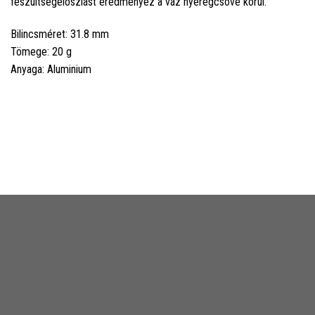
feszültségeloszlást eredményez a váz nyeregcsöve körül.
Bilincsméret: 31.8 mm
Tömege: 20 g
Anyaga: Aluminium