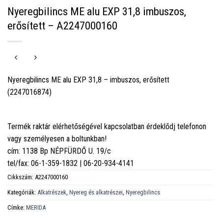
Nyeregbilincs ME alu EXP 31,8 imbuszos,
erősített – A2247000160
Nyeregbilincs ME alu EXP 31,8 – imbuszos, erősített
(2247016874)
Termék raktár elérhetőségével kapcsolatban érdeklődj telefonon
vagy személyesen a boltunkban!
cím: 1138 Bp NÉPFÜRDŐ U. 19/c
tel/fax: 06-1-359-1832 | 06-20-934-4141
Cikkszám:
A2247000160
Kategóriák:
Alkatrészek
,
Nyereg és alkatrészei
,
Nyeregbilincs
Címke:
MERIDA