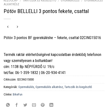
KEZDŐLAP
/
TARTOZÉK ÉS KIEGÉSZÍTŐ
/
GYERMEKÜLÉS
/
GYERMEKÜLÉS
ALKATRÉSZ
Pótöv BELLELLI 3 pontos fekete, csattal
Pótöv 3 pontos BF gyereküléshe – fekete, csattal 02CING15016
Termék raktár elérhetőségével kapcsolatban érdeklődj telefonon
vagy személyesen a boltunkban!
cím: 1138 Bp NÉPFÜRDŐ U. 19/c
tel/fax: 06-1-359-1832 | 06-20-934-4141
Cikkszám:
02CING15000
Kategóriák:
Gyermekülés
,
Gyermekülés alkatrész
,
Tartozék és kiegészítő
Címke:
BikeFun