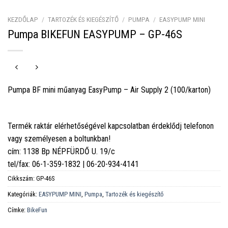
KEZDŐLAP
/
TARTOZÉK ÉS KIEGÉSZÍTŐ
/
PUMPA
/
EASYPUMP MINI
Pumpa BIKEFUN EASYPUMP – GP-46S
Pumpa BF mini műanyag EasyPump – Air Supply 2 (100/karton)
Termék raktár elérhetőségével kapcsolatban érdeklődj telefonon
vagy személyesen a boltunkban!
cím: 1138 Bp NÉPFÜRDŐ U. 19/c
tel/fax: 06-1-359-1832 | 06-20-934-4141
Cikkszám:
GP-46S
Kategóriák:
EASYPUMP MINI
,
Pumpa
,
Tartozék és kiegészítő
Címke:
BikeFun