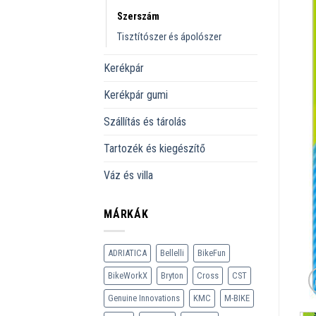
Szerszám
Tisztítószer és ápolószer
Kerékpár
Kerékpár gumi
Szállítás és tárolás
Tartozék és kiegészítő
Váz és villa
MÁRKÁK
ADRIATICA
Bellelli
BikeFun
BikeWorkX
Bryton
Cross
CST
Genuine Innovations
KMC
M-BIKE