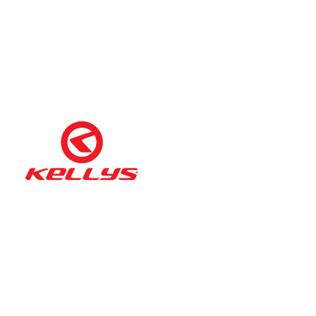
Téli nyitva tartás
(November 1. – Február 28.)