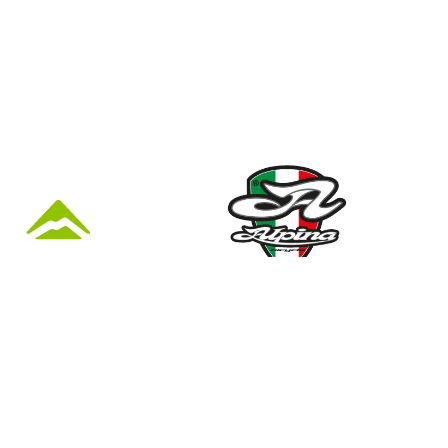
KÜZLET ÉS
Nyári nyitva tartás
(Március 1. – Október 31.)