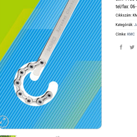
tel/fax: 0
Cikkszám:
K
Kategóriák:
J
Címke:
KMC