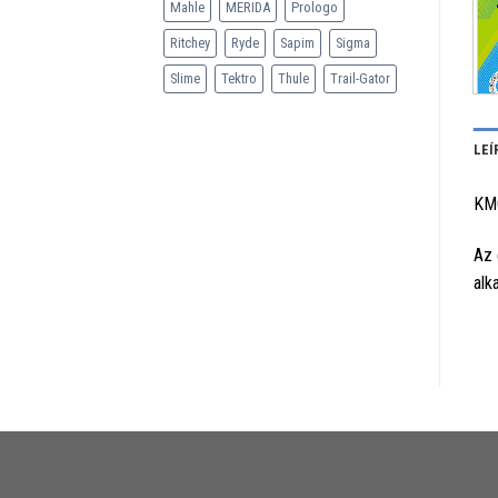
Mahle
MERIDA
Prologo
Ritchey
Ryde
Sapim
Sigma
Slime
Tektro
Thule
Trail-Gator
LEÍ
KM
Az 
alk