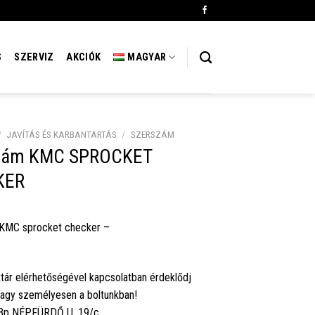
S
SZERVIZ
AKCIÓK
MAGYAR
/
JAVÍTÁS ÉS KARBANTARTÁS
/
SZERSZÁM
zám KMC SPROCKET
KER
KMC sprocket checker –
tár elérhetőségével kapcsolatban érdeklődj
vagy személyesen a boltunkban!
 Bp NÉPFÜRDŐ U. 19/c