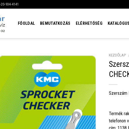
6-20-934-4141
FŐOLDAL
BEMUTATKOZÁS
ELÉRHETŐSÉG
KATALÓGU
KEZDŐLAP
Szers
CHEC
Szerszám 
Termék rak
telefonon 
cím: 1138