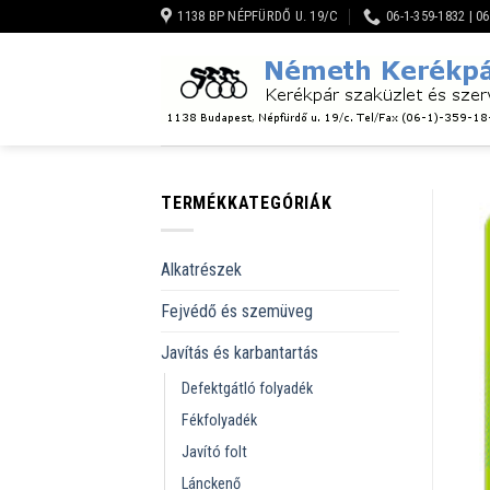
Skip
1138 BP NÉPFÜRDŐ U. 19/C
06-1-359-1832 | 0
to
content
TERMÉKKATEGÓRIÁK
Alkatrészek
Fejvédő és szemüveg
Javítás és karbantartás
Defektgátló folyadék
Fékfolyadék
Javító folt
Lánckenő