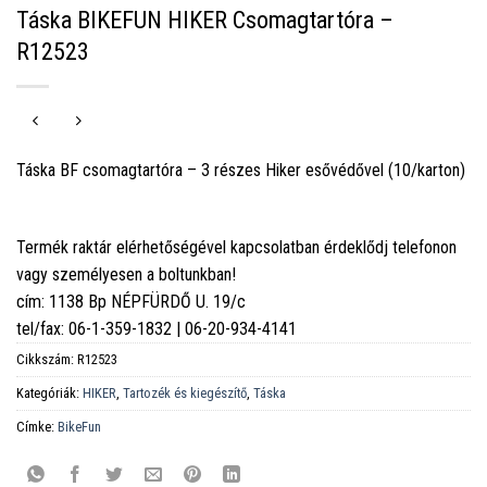
Táska BIKEFUN HIKER Csomagtartóra –
R12523
Táska BF csomagtartóra – 3 részes Hiker esővédővel (10/karton)
Termék raktár elérhetőségével kapcsolatban érdeklődj telefonon
vagy személyesen a boltunkban!
cím: 1138 Bp NÉPFÜRDŐ U. 19/c
tel/fax: 06-1-359-1832 | 06-20-934-4141
Cikkszám:
R12523
Kategóriák:
HIKER
,
Tartozék és kiegészítő
,
Táska
Címke:
BikeFun