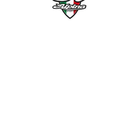
NÉMETH KERÉKPÁR SZAKÜZLET ÉS KERÉKPÁR
SZERVIZ
Cím:
1138 Bp NÉPFÜRDŐ U. 19/c
Tel/fax:
06-1-359-1832 | 06-20-934-4141