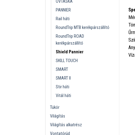
ÖVTÁSKA
Spe
PANNIER
Mér
Rail háti
Töm
RoundTrip MTB kerékpárszállító
Űrm
RoundTrip ROAD
Szí
kerékpárszállító
Any
Shield Pannier
Víz
SKILL TOUCH
SMART
SMART II
Stir háti
Vitál háti
Tükör
Világítás
Világítás alkatrész
Vontatórúd