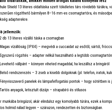
álló oldaltáskák, amikkel minden bringás kaland könnyebb lesz
hule Shield 13 literes oldaltáska szett tökéletes társ rövidebb túrákra, 
szerűen rögzíthető bármilyen 8–16 mm-es csomagtartóra, és másodperce
kség adapterekre.
b jellemzők:
2 db 13 literes vízálló táska a csomagban
Magas vízállóság (IPX4) – megvédi a cuccaidat az esőtől, sártól, fröccs
Egyszerű rögzítés – adapter nélkül használható a legtöbb csomagtart
Levehető vállpánt – könnyen viheted magaddal, ha leszállsz a bringáról
Belső rendszerezés – 3 zseb a kisebb dolgoknak (pl. telefon, iratok, kul
Fényvisszaverő panelek és lámpafelfogatási pontok – hogy sötétben is jó
Tartós anyagok, letisztult dizájn – strapabíró és stílusos
r munkába bringázol, akár elindulsz egy komolyabb túrára, ezek a kompa
tos holmid nálad legyen – szárazon, rendezetten és biztonságban.