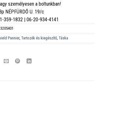
vagy személyesen a boltunkban!
 Bp NÉPFÜRDŐ U. 19/c
6-1-359-1832 | 06-20-934-4141
3205401
hield Pannier
,
Tartozék és kiegészítő
,
Táska