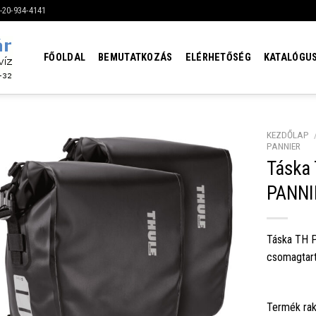
6-20-934-4141
FŐOLDAL
BEMUTATKOZÁS
ELÉRHETŐSÉG
KATALÓGU
KEZDŐLAP
PANNIER
Táska
PANNIE
Táska TH P
csomagtar
Termék rak