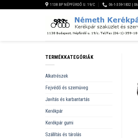
Skip
1138 BP NÉPFÜRDŐ U. 19/C
06-1-359-1832 | 0
to
content
TERMÉKKATEGÓRIÁK
Alkatrészek
Fejvédő és szemüveg
Javítás és karbantartás
Kerékpár
Kerékpár gumi
Szállítás és tárolás