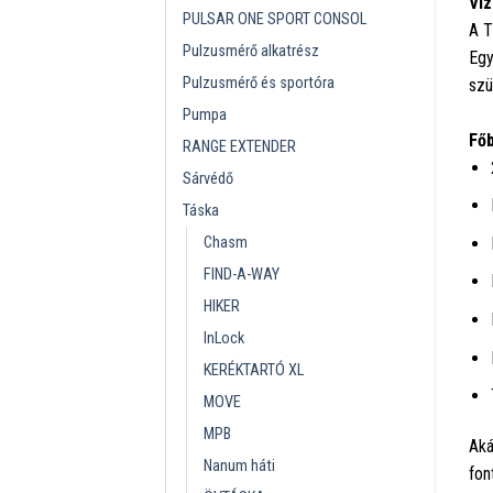
Víz
PULSAR ONE SPORT CONSOL
A T
Pulzusmérő alkatrész
Egy
Pulzusmérő és sportóra
szü
Pumpa
Főb
RANGE EXTENDER
Sárvédő
Táska
Chasm
FIND-A-WAY
HIKER
InLock
KERÉKTARTÓ XL
MOVE
MPB
Aká
Nanum háti
fon