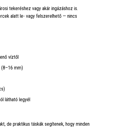
városi tekeréshez vagy akár ingázáshoz is.
k alatt le- vagy felszerelhető — nincs
enő víztől
ón (8–16 mm)
cs)
l látható legyél
kt, de praktikus táskák segítenek, hogy minden