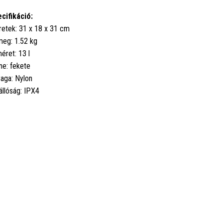
cifikáció:
etek: 31 x 18 x 31 cm
eg: 1.52 kg
éret: 13 l
ne: fekete
aga: Nylon
állóság: IPX4