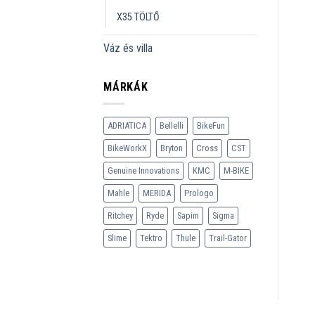
X35 TÖLTŐ
Váz és villa
MÁRKÁK
ADRIATICA
Bellelli
BikeFun
BikeWorkX
Bryton
Cross
CST
Genuine Innovations
KMC
M-BIKE
Mahle
MERIDA
Prologo
Ritchey
Ryde
Sapim
Sigma
Slime
Tektro
Thule
Trail-Gator