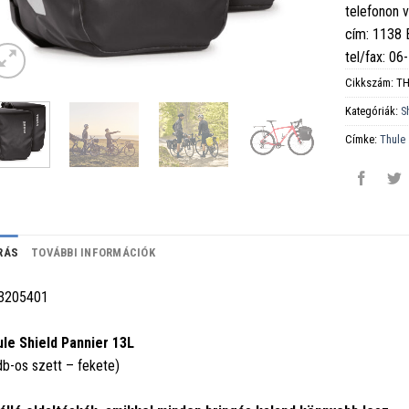
telefonon 
cím: 1138
tel/fax: 0
Cikkszám:
TH
Kategóriák:
S
Címke:
Thule
RÁS
TOVÁBBI INFORMÁCIÓK
3205401
le Shield Pannier 13L
db-os szett – fekete)