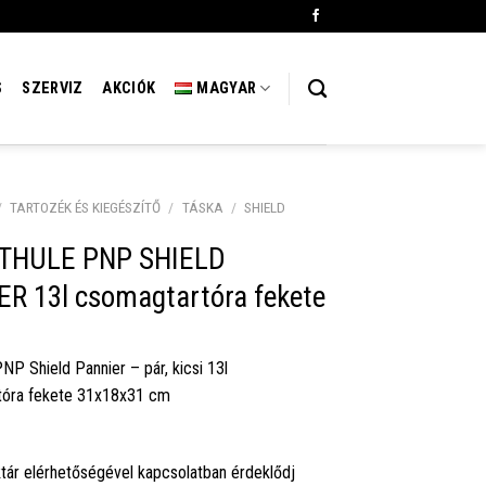
S
SZERVIZ
AKCIÓK
MAGYAR
/
TARTOZÉK ÉS KIEGÉSZÍTŐ
/
TÁSKA
/
SHIELD
 THULE PNP SHIELD
R 13l csomagtartóra fekete
NP Shield Pannier – pár, kicsi 13l
tóra fekete 31x18x31 cm
tár elérhetőségével kapcsolatban érdeklődj