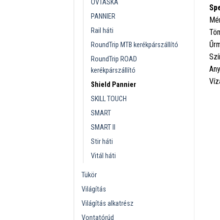
ÖVTÁSKA
Spe
PANNIER
Mér
Rail háti
Töm
Űrm
RoundTrip MTB kerékpárszállító
Szí
RoundTrip ROAD
Any
kerékpárszállító
Víz
Shield Pannier
SKILL TOUCH
SMART
SMART II
Stir háti
Vitál háti
Tükör
Világítás
Világítás alkatrész
Vontatórúd