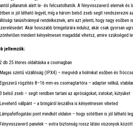
antól pillanatok alatt le- és felcsatolhatók. A fényvisszaverő elemek és
étben is jól látható legyél, míg a három belső zseb segít rendszerezni 
állósági tanúsítvánnyal rendelkeznek, ami azt jelenti, hogy nagy esőben 
szerelésedet. Akár hosszabb bringatúrára indulsz, akár csak gyorsan ugra
zönhetően mindent kényelmesen magaddal vihetsz, amire szükséged le
b jellemzők:
2 db 25 literes oldaltáska a csomagban
Magas szintű vízállóság (IPX4) – megvédi a holmikat esőben és fröccse
Egyszerű rögzítés 8–16 mm-es csomagtartóra – adapter nélkül, stabila
3 belső zseb – segít rendben tartani az apróságokat, iratokat, kütyüket
Levehető vállpánt – a bringáról leszállva is kényelmesen viheted
Lámpafelfogatási pont mindkét oldalon – hogy sötétben is jól látható le
Fényvisszaverő panelek – extra biztonság rossz látási viszonyok között