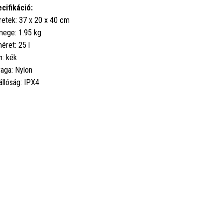
cifikáció:
etek: 37 x 20 x 40 cm
ege: 1.95 kg
éret: 25 l
n: kék
aga: Nylon
állóság: IPX4