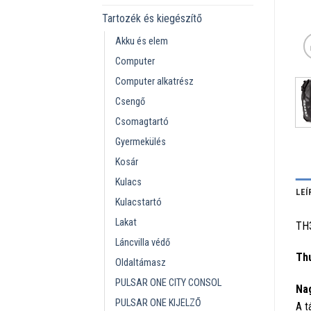
Tartozék és kiegészítő
Akku és elem
Computer
Computer alkatrész
Csengő
Csomagtartó
Gyermekülés
Kosár
Kulacs
LEÍ
Kulacstartó
Lakat
TH
Láncvilla védő
Thu
Oldaltámasz
PULSAR ONE CITY CONSOL
Nag
PULSAR ONE KIJELZŐ
A t