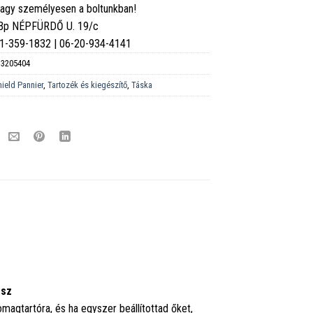
vagy személyesen a boltunkban!
 Bp NÉPFÜRDŐ U. 19/c
6-1-359-1832 | 06-20-934-4141
3205404
hield Pannier
,
Tartozék és kiegészítő
,
Táska
esz
agtartóra, és ha egyszer beállítottad őket,