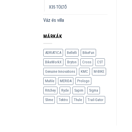
X35 TÖLTŐ
Váz és villa
MÁRKÁK
ADRIATICA
Bellelli
BikeFun
BikeWorkX
Bryton
Cross
CST
Genuine Innovations
KMC
M-BIKE
Mahle
MERIDA
Prologo
Ritchey
Ryde
Sapim
Sigma
Slime
Tektro
Thule
Trail-Gator