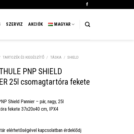
S
SZERVIZ
AKCIÓK
MAGYAR
/
TARTOZÉK ÉS KIEGÉSZÍTŐ
/
TÁSKA
/
SHIELD
 THULE PNP SHIELD
R 25l csomagtartóra fekete
NP Shield Pannier – pár, nagy, 25l
óra fekete 37x20x40 cm, IPX4
tár elérhetőségével kapcsolatban érdeklődj