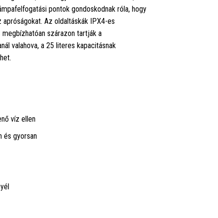
 lámpafelfogatási pontok gondoskodnak róla, hogy
az apróságokat. Az oldaltáskák IPX4-es
is megbízhatóan szárazon tartják a
nál valahova, a 25 literes kapacitásnak
het.
nő víz ellen
n és gyorsan
gyél