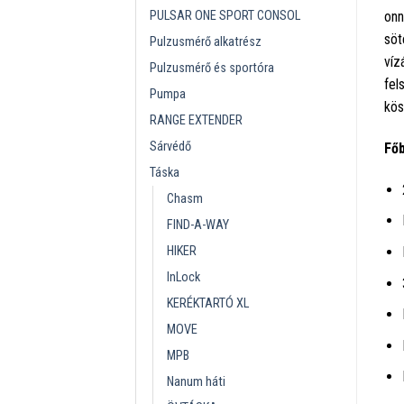
PULSAR ONE SPORT CONSOL
onn
söt
Pulzusmérő alkatrész
víz
Pulzusmérő és sportóra
fel
Pumpa
kös
RANGE EXTENDER
Sárvédő
Főb
Táska
Chasm
FIND-A-WAY
HIKER
InLock
KERÉKTARTÓ XL
MOVE
MPB
Nanum háti