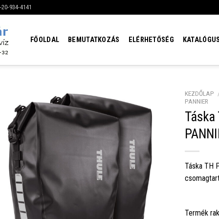
6-20-934-4141
FŐOLDAL
BEMUTATKOZÁS
ELÉRHETŐSÉG
KATALÓGU
KEZDŐLAP
PANNIER
Táska
PANNIE
Táska TH P
csomagtart
Termék rak