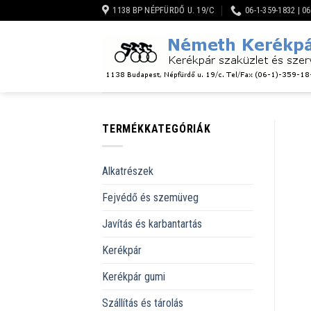
Skip
1138 BP NÉPFÜRDŐ U. 19/C
06-1-359-1832 | 0
to
content
TERMÉKKATEGÓRIÁK
Alkatrészek
Fejvédő és szemüveg
Javítás és karbantartás
Kerékpár
Kerékpár gumi
Szállítás és tárolás