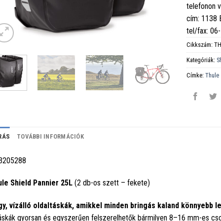
telefonon 
cím: 1138
tel/fax: 0
Cikkszám:
TH
Kategóriák:
S
Címke:
Thule
RÁS
TOVÁBBI INFORMÁCIÓK
3205288
le Shield Pannier 25L
(2 db-os szett – fekete)
y, vízálló oldaltáskák, amikkel minden bringás kaland könnyebb l
áskák gyorsan és egyszerűen felszerelhetők bármilyen 8–16 mm-es csom