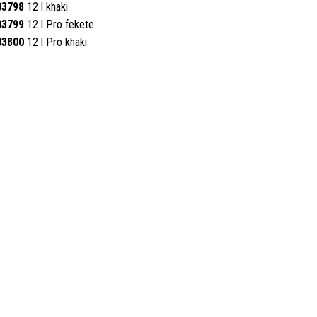
03798
12 l khaki
03799
12 l Pro fekete
03800
12 l Pro khaki