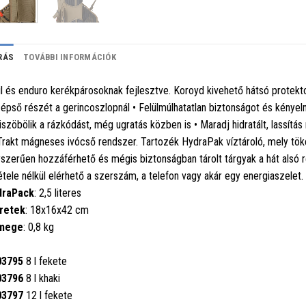
RÁS
TOVÁBBI INFORMÁCIÓK
il és enduro kerékpárosoknak fejlesztve. Koroyd kivehető hátsó protektor
épső részét a gerincoszlopnál • Felülmúlhatatlan biztonságot és kényelm
üszöbölik a rázkódást, még ugratás közben is • Maradj hidratált, lassítás
rakt mágneses ivócső rendszer. Tartozék HydraPak víztároló, mely töké
szerűen hozzáférhető és mégis biztonságban tárolt tárgyak a hát alsó 
étele nélkül elérhető a szerszám, a telefon vagy akár egy energiaszelet.
draPack
: 2,5 literes
retek
: 18x16x42 cm
mege
: 0,8 kg
03795
8 l fekete
03796
8 l khaki
03797
12 l fekete