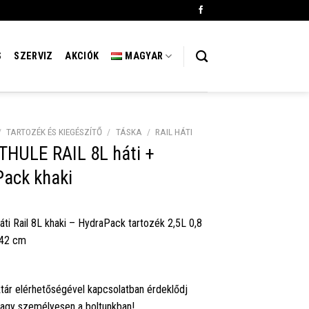
S
SZERVIZ
AKCIÓK
MAGYAR
/
TARTOZÉK ÉS KIEGÉSZÍTŐ
/
TÁSKA
/
RAIL HÁTI
THULE RAIL 8L háti +
Pack khaki
áti Rail 8L khaki – HydraPack tartozék 2,5L 0,8
x42 cm
tár elérhetőségével kapcsolatban érdeklődj
vagy személyesen a boltunkban!