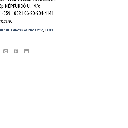
 Bp NÉPFÜRDŐ U. 19/c
6-1-359-1832 | 06-20-934-4141
3203795
ail háti
,
Tartozék és kiegészítő
,
Táska