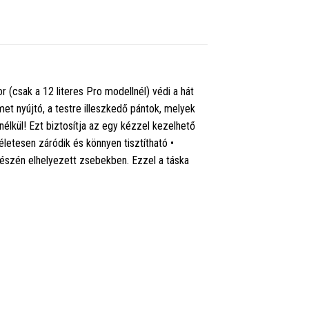
 (csak a 12 literes Pro modellnél) védi a hát
et nyújtó, a testre illeszkedő pántok, melyek
 nélkül! Ezt biztosítja az egy kézzel kezelhető
letesen záródik és könnyen tisztítható •
részén elhelyezett zsebekben. Ezzel a táska