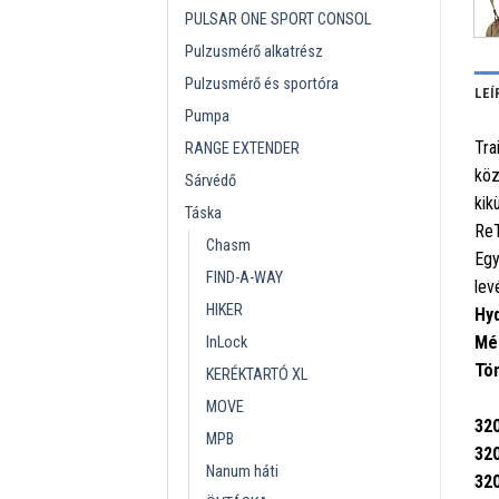
PULSAR ONE SPORT CONSOL
Pulzusmérő alkatrész
Pulzusmérő és sportóra
LEÍ
Pumpa
Tra
RANGE EXTENDER
köz
Sárvédő
kik
Táska
ReT
Chasm
Egy
FIND-A-WAY
lev
HIKER
Hy
Mé
InLock
Tö
KERÉKTARTÓ XL
MOVE
32
MPB
32
Nanum háti
32