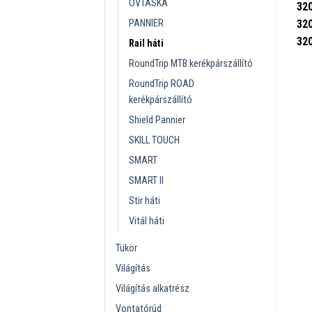
ÖVTÁSKA
32
PANNIER
32
32
Rail háti
RoundTrip MTB kerékpárszállító
RoundTrip ROAD
kerékpárszállító
Shield Pannier
SKILL TOUCH
SMART
SMART II
Stir háti
Vitál háti
Tükör
Világítás
Világítás alkatrész
Vontatórúd