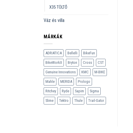
X35 TÖLTŐ
Váz és villa
MÁRKÁK
ADRIATICA
Bellelli
BikeFun
BikeWorkX
Bryton
Cross
CST
Genuine Innovations
KMC
M-BIKE
Mahle
MERIDA
Prologo
Ritchey
Ryde
Sapim
Sigma
Slime
Tektro
Thule
Trail-Gator