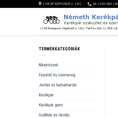
Skip
1138 BP NÉPFÜRDŐ U. 19/C
06-1-359-1832 | 0
to
content
TERMÉKKATEGÓRIÁK
Alkatrészek
Fejvédő és szemüveg
Javítás és karbantartás
Kerékpár
Kerékpár gumi
Szállítás és tárolás