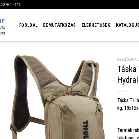
6-20-934-4141
FŐOLDAL
BEMUTATKOZÁS
ELÉRHETŐSÉG
KATALÓGU
KEZDŐLAP
Táska 
Hydra
Táska TH h
kg, 18x16
Termék rak
telefonon 