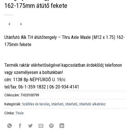
162-175mm átütő fekete
Utánfutó Alk TH átütőtengely – Thru Axle Maxle (M12 x 1.75) 162-
175mm fekete
Termék raktár elérhetőségével kapcsolatban érdeklődj telefonon
vagy személyesen a boltunkban!
cím: 1138 Bp NÉPFÜRDŐ U. 19/c
tel/fax: 06-1-359-1832 | 06-20-934-4141
Cikkszám:
TH20100799
Kategóriák:
Szállítás és tárolás
,
Utánfutó
,
Utánfutó
,
Utánfutó alkatrész
Címke:
Thule