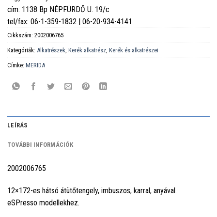
cím: 1138 Bp NÉPFÜRDŐ U. 19/c
tel/fax: 06-1-359-1832 | 06-20-934-4141
Cikkszám:
2002006765
Kategóriák:
Alkatrészek
,
Kerék alkatrész
,
Kerék és alkatrészei
Címke:
MERIDA
LEÍRÁS
TOVÁBBI INFORMÁCIÓK
2002006765
12×172-es hátsó átütőtengely, imbuszos, karral, anyával.
eSPresso modellekhez.