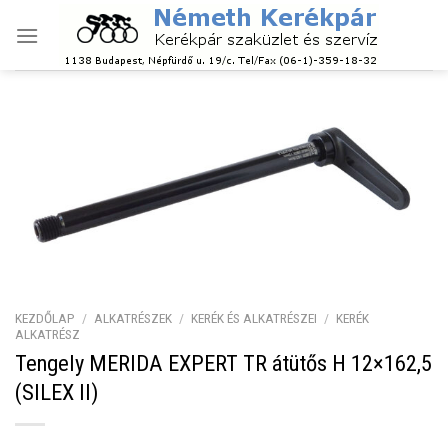
Skip
to
content
KEZDŐLAP
/
ALKATRÉSZEK
/
KERÉK ÉS ALKATRÉSZEI
/
KERÉK
ALKATRÉSZ
Tengely MERIDA EXPERT TR átütős H 12×162,5
(SILEX II)