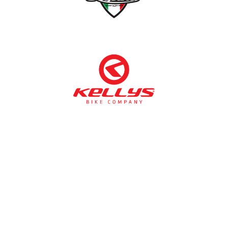
NÉMETH KERÉKPÁR SZAKÜZLET ÉS KERÉKPÁR
SZERVIZ
Cím:
1138 Bp NÉPFÜRDŐ U. 19/c
Tel/fax:
06-1-359-1832 | 06-20-934-4141
Email:
info@nemethkerekpar.hu