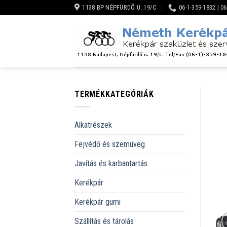
Skip
1138 BP NÉPFÜRDŐ U. 19/C
06-1-359-1832 | 0
to
content
TERMÉKKATEGÓRIÁK
Alkatrészek
Fejvédő és szemüveg
Javítás és karbantartás
Kerékpár
Kerékpár gumi
Szállítás és tárolás