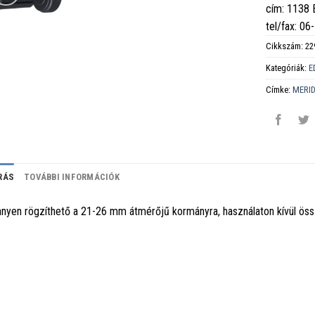
cím: 1138
tel/fax: 0
Cikkszám:
22
Kategóriák:
E
Címke:
MERI
RÁS
TOVÁBBI INFORMÁCIÓK
nyen rögzíthető a 21-26 mm átmérőjű kormányra, használaton kívül ös