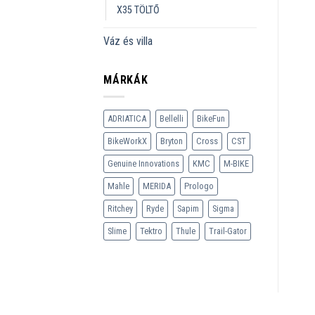
X35 TÖLTŐ
Váz és villa
MÁRKÁK
ADRIATICA
Bellelli
BikeFun
BikeWorkX
Bryton
Cross
CST
Genuine Innovations
KMC
M-BIKE
Mahle
MERIDA
Prologo
Ritchey
Ryde
Sapim
Sigma
Slime
Tektro
Thule
Trail-Gator