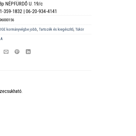
 Bp NÉPFÜRDŐ U. 19/c
6-1-359-1832 | 06-20-934-4141
96000156
DGE kormányvégbe jobb
,
Tartozék és kiegészítő
,
Tükör
DA
szecsukható.