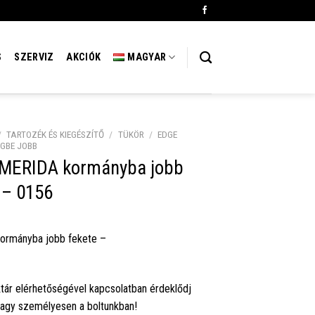
S
SZERVIZ
AKCIÓK
MAGYAR
/
TARTOZÉK ÉS KIEGÉSZÍTŐ
/
TÜKÖR
/
EDGE
GBE JOBB
 MERIDA kormányba jobb
 – 0156
ormányba jobb fekete –
tár elérhetőségével kapcsolatban érdeklődj
vagy személyesen a boltunkban!