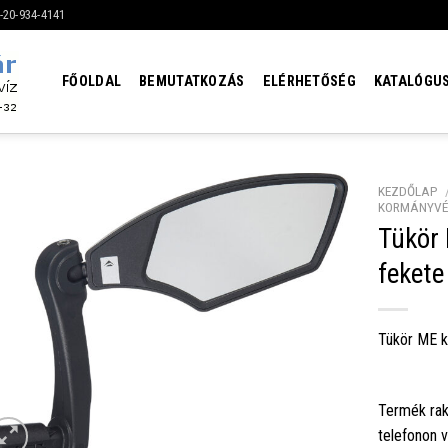
6-20-934-4141
FŐOLDAL
BEMUTATKOZÁS
ELÉRHETŐSÉG
KATALÓGU
KEZDŐLAP
KORMÁNYVÉ
Tükör
fekete
Tükör ME k
Termék rak
telefonon 