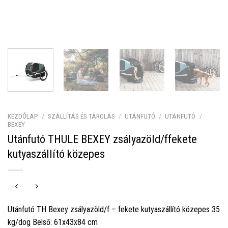
KEZDŐLAP
/
SZÁLLÍTÁS ÉS TÁROLÁS
/
UTÁNFUTÓ
/
UTÁNFUTÓ
/
BEXEY
Utánfutó THULE BEXEY zsályazöld/ffekete
kutyaszállító közepes
Utánfutó TH Bexey zsályazöld/f – fekete kutyaszállító közepes 35
kg/dog Belső: 61x43x84 cm