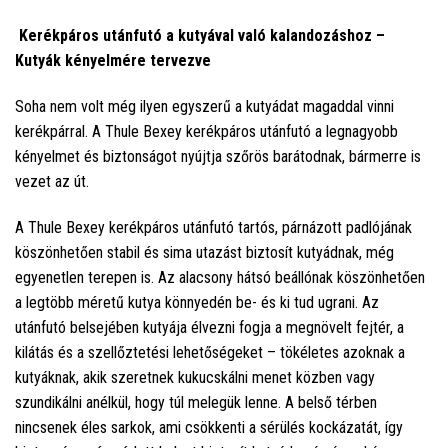
Kerékpáros utánfutó a kutyával való kalandozáshoz –
Kutyák kényelmére tervezve
Soha nem volt még ilyen egyszerű a kutyádat magaddal vinni
kerékpárral. A Thule Bexey kerékpáros utánfutó a legnagyobb
kényelmet és biztonságot nyújtja szőrös barátodnak, bármerre is
vezet az út.
A Thule Bexey kerékpáros utánfutó tartós, párnázott padlójának
köszönhetően stabil és sima utazást biztosít kutyádnak, még
egyenetlen terepen is. Az alacsony hátsó beállónak köszönhetően
a legtöbb méretű kutya könnyedén be- és ki tud ugrani. Az
utánfutó belsejében kutyája élvezni fogja a megnövelt fejtér, a
kilátás és a szellőztetési lehetőségeket – tökéletes azoknak a
kutyáknak, akik szeretnek kukucskálni menet közben vagy
szundikálni anélkül, hogy túl melegük lenne. A belső térben
nincsenek éles sarkok, ami csökkenti a sérülés kockázatát, így