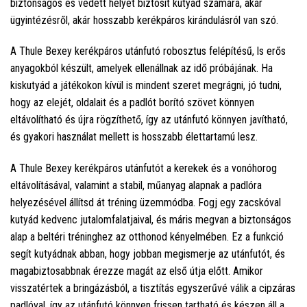
biztonságos és védett helyet biztosít kutyád számára, akár
ügyintézésről, akár hosszabb kerékpáros kirándulásról van szó.
A Thule Bexey kerékpáros utánfutó robosztus felépítésű, ls erős
anyagokból készült, amelyek ellenállnak az idő próbájának. Ha
kiskutyád a játékokon kívül is mindent szeret megrágni, jó tudni,
hogy az elejét, oldalait és a padlót borító szövet könnyen
eltávolítható és újra rögzíthető, így az utánfutó könnyen javítható,
és gyakori használat mellett is hosszabb élettartamú lesz.
A Thule Bexey kerékpáros utánfutót a kerekek és a vonóhorog
eltávolításával, valamint a stabil, műanyag alapnak a padlóra
helyezésével állítsd át tréning üzemmódba. Fogj egy zacskóval
kutyád kedvenc jutalomfalatjaival, és máris megvan a biztonságos
alap a beltéri tréninghez az otthonod kényelmében. Ez a funkció
segít kutyádnak abban, hogy jobban megismerje az utánfutót, és
magabiztosabbnak érezze magát az első útja előtt. Amikor
visszatértek a bringázásból, a tisztítás egyszerűvé válik a cipzáras
padlóval, így az utánfutó könnyen frissen tartható és készen áll a