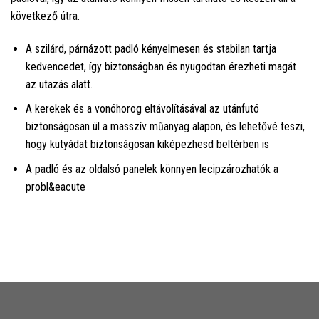
következő útra.
A szilárd, párnázott padló kényelmesen és stabilan tartja
kedvencedet, így biztonságban és nyugodtan érezheti magát
az utazás alatt.
A kerekek és a vonóhorog eltávolításával az utánfutó
biztonságosan ül a masszív műanyag alapon, és lehetővé teszi,
hogy kutyádat biztonságosan kiképezhesd beltérben is
A padló és az oldalsó panelek könnyen lecipzározhatók a
probl&eacute