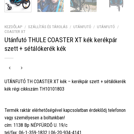
KEZDŐLAP
/
SZÁLLÍTÁS ÉS TÁROLÁS
/
UTÁNFUTÓ
/
UTÁNFUTÓ
/
COASTER XT
Utánfutó THULE COASTER XT kék kerékpár
szett + sétálókerék kék
UTÁNFUTÓ TH COASTER XT kék – kerékpár szett + sétálókerék
kék régi cikkszám TH10101803
Termék raktár elérhetőségével kapcsolatban érdeklődj telefonon
vagy személyesen a boltunkban!
cím: 1138 Bp NÉPFÜRDŐ U. 19/c
tel/fax: 06-1-359-1832 | 06-20-934-4141