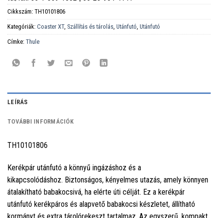
Cikkszám:
TH10101806
Kategóriák:
Coaster XT
,
Szállítás és tárolás
,
Utánfutó
,
Utánfutó
Címke:
Thule
LEÍRÁS
TOVÁBBI INFORMÁCIÓK
TH10101806
Kerékpár utánfutó a könnyű ingázáshoz és a
kikapcsolódáshoz. Biztonságos, kényelmes utazás, amely könnyen
átalakítható babakocsivá, ha elérte úti célját. Ez a kerékpár
utánfutó kerékpáros és alapvető babakocsi készletet, állítható
kormányt és extra tárolórekeszt tartalmaz. Az egyszerű, kompakt