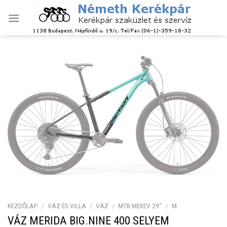
Skip
to
content
KEZDŐLAP
/
VÁZ ÉS VILLA
/
VÁZ
/
MTB MEREV 29''
/
M
VÁZ MERIDA BIG.NINE 400 SELYEM