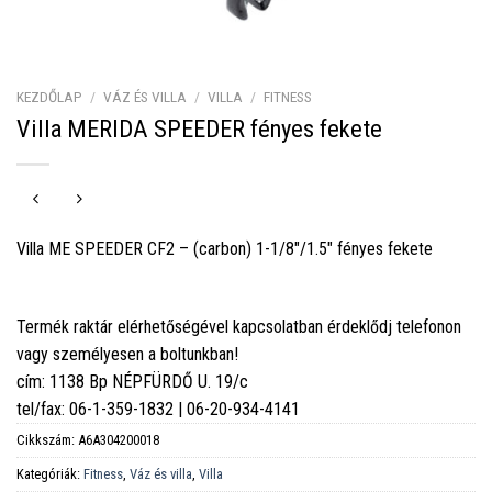
KEZDŐLAP
/
VÁZ ÉS VILLA
/
VILLA
/
FITNESS
Villa MERIDA SPEEDER fényes fekete
Villa ME SPEEDER CF2 – (carbon) 1-1/8″/1.5″ fényes fekete
Termék raktár elérhetőségével kapcsolatban érdeklődj telefonon
vagy személyesen a boltunkban!
cím: 1138 Bp NÉPFÜRDŐ U. 19/c
tel/fax: 06-1-359-1832 | 06-20-934-4141
Cikkszám:
A6A304200018
Kategóriák:
Fitness
,
Váz és villa
,
Villa