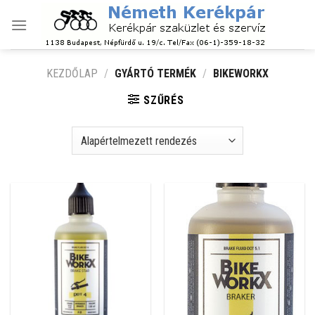
Skip
to
content
KEZDŐLAP
/
GYÁRTÓ TERMÉK
/
BIKEWORKX
SZŰRÉS