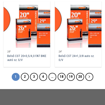
20''
24''
Belső CST 20×3,5/4,0 FAT BIKE
Belső CST 24×1,3/8 auto sz.
autó sz. S/V
S/V
1
2
3
4
…
18
19
20