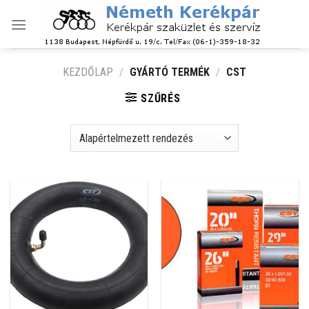
Skip
to
content
KEZDŐLAP
/
GYÁRTÓ TERMÉK
/
CST
SZŰRÉS