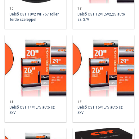
10''
12''
Belső CST 10×2 WH767 roller
Belső CST 12×1,5×2,25 auto
ferde szeleppel
sz. S/V
14''
16''
Belső CST 14×1,75 auto sz.
Belső CST 16×1,75 auto sz.
S/V
S/V