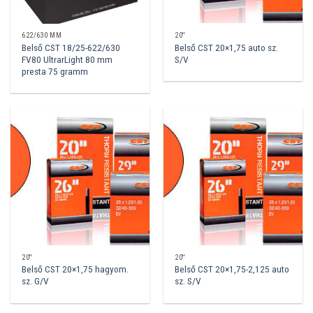
622/630 MM
20''
Belső CST 18/25-622/630
Belső CST 20×1,75 auto sz.
FV80 UltrarLight 80 mm
S/V
presta 75 gramm
20''
20''
Belső CST 20×1,75 hagyom.
Belső CST 20×1,75-2,125 auto
sz. G/V
sz. S/V