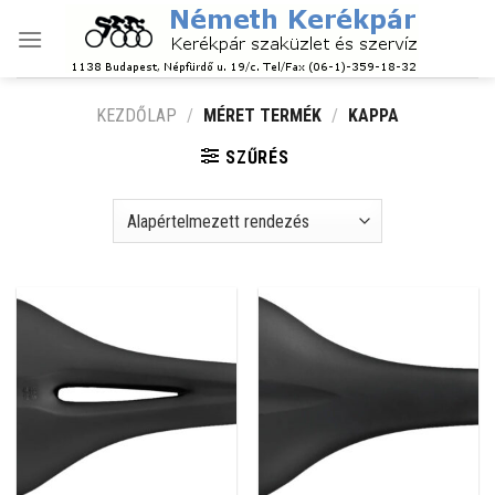
Skip
to
content
KEZDŐLAP
/
MÉRET TERMÉK
/
KAPPA
SZŰRÉS