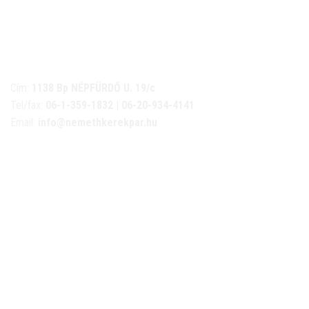
NÉMETH KERÉKPÁR SZAKÜZLET ÉS KERÉKPÁR
SZERVIZ
Cím:
1138 Bp NÉPFÜRDŐ U. 19/c
Tel/fax:
06-1-359-1832 | 06-20-934-4141
Email:
info@nemethkerekpar.hu
Nyári nyitva tartás
(Március 1. – Október 31.)
hétfő: 10:00-18:00
kedd: 11:00-18:00
szerda- péntek: 10:00-18:00
szombat: 10:00-13:00