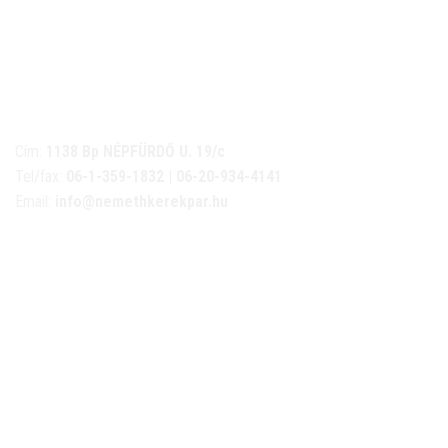
NÉMETH KERÉKPÁR SZAKÜZLET ÉS KERÉKPÁR
SZERVIZ
Cím:
1138 Bp NÉPFÜRDŐ U. 19/c
Tel/fax:
06-1-359-1832 | 06-20-934-4141
Email:
info@nemethkerekpar.hu
Nyári nyitva tartás
(Március 1. – Október 31.)
hétfő: 10:00-18:00
kedd: 11:00-18:00
szerda- péntek: 10:00-18:00
szombat: 10:00-13:00