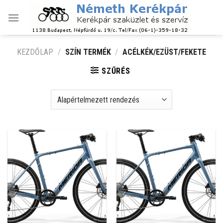
Skip
to
content
KEZDŐLAP
/
SZÍN TERMÉK
/
ACÉLKÉK/EZÜST/FEKETE
SZŰRÉS