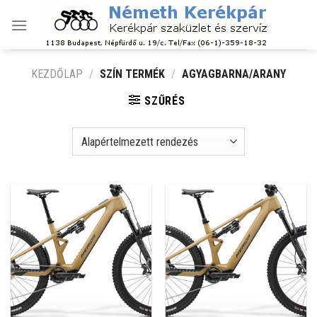
Skip
to
content
KEZDŐLAP
/
SZÍN TERMÉK
/
AGYAGBARNA/ARANY
SZŰRÉS