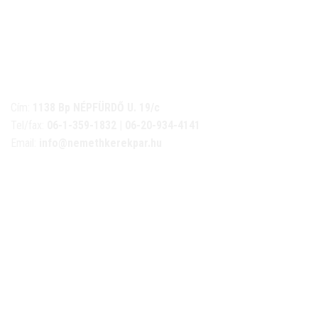
NÉMETH KERÉKPÁR SZAKÜZLET ÉS KERÉKPÁR
SZERVIZ
Cím:
1138 Bp NÉPFÜRDŐ U. 19/c
Tel/fax:
06-1-359-1832 | 06-20-934-4141
Email:
info@nemethkerekpar.hu
Nyári nyitva tartás
(Március 1. – Október 31.)
hétfő: 10:00-18:00
kedd: 11:00-18:00
szerda- péntek: 10:00-18:00
szombat: 10:00-13:00