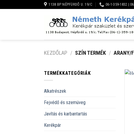
Skip
1138 BP NÉPFÜRDŐ U. 19/C
06-1-359-1832 | 0
to
content
KEZDŐLAP
/
SZÍN TERMÉK
/
ARANY/F
TERMÉKKATEGÓRIÁK
Alkatrészek
Fejvédő és szemüveg
Javítás és karbantartás
Kerékpár