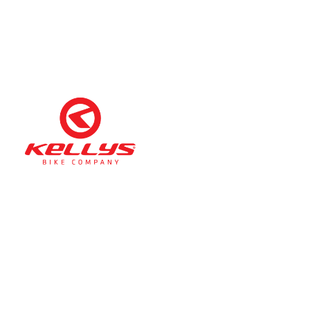
Téli nyitva tartás
(November 1. – Február 28.)
hétfő-péntek: 11:00-17:00