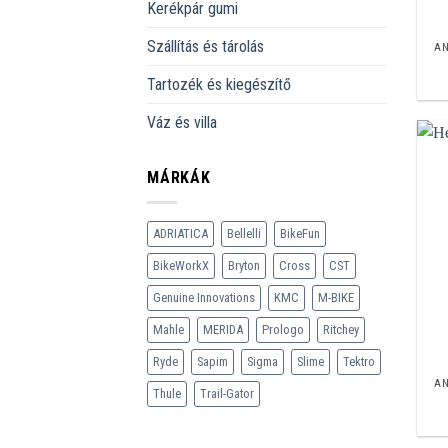
Kerékpár gumi
Szállítás és tárolás
A
Tartozék és kiegészítő
Váz és villa
MÁRKÁK
ADRIATICA
Bellelli
BikeFun
BikeWorkX
Bryton
Cross
CST
Genuine Innovations
KMC
M-BIKE
Mahle
MERIDA
Prologo
Ritchey
Ryde
Sapim
Sigma
Slime
Tektro
A
Thule
Trail-Gator