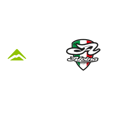
KÜZLET ÉS
Nyári nyitva tartás
(Március 1. – Október 31.)
hétfő: 10:00-18:00