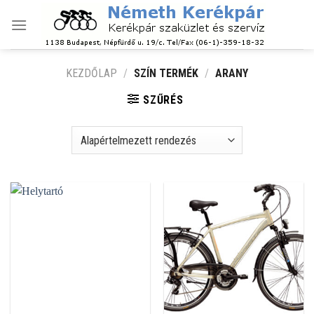
Skip
to
content
KEZDŐLAP
/
SZÍN TERMÉK
/
ARANY
SZŰRÉS