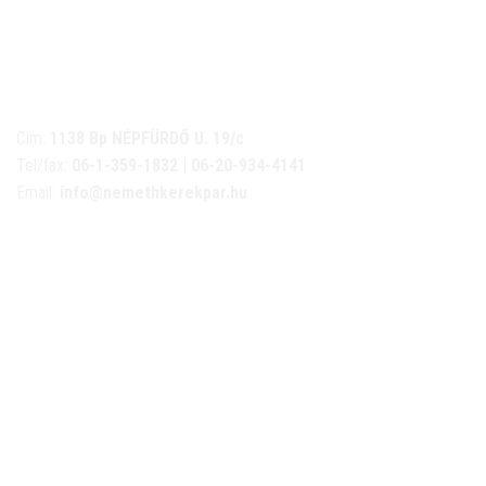
NÉMETH KERÉKPÁR SZAKÜZLET ÉS KERÉKPÁR
SZERVIZ
Cím:
1138 Bp NÉPFÜRDŐ U. 19/c
Tel/fax:
06-1-359-1832 | 06-20-934-4141
Email:
info@nemethkerekpar.hu
Nyári nyitva tartás
(Március 1. – Október 31.)
hétfő: 10:00-18:00
kedd: 11:00-18:00
szerda- péntek: 10:00-18:00
szombat: 10:00-13:00