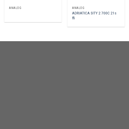
ANALÓG
ANALÓG
ADRIATICA SITY 2 700C 21s
ffi