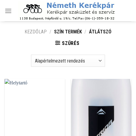
Skip
to
content
KEZDŐLAP
/
SZÍN TERMÉK
/
ÁTLÁTSZÓ
SZŰRÉS