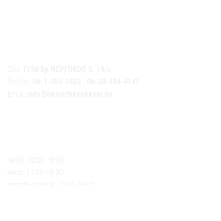
NÉMETH KERÉKPÁR SZAKÜZLET ÉS KERÉKPÁR
SZERVIZ
Cím:
1138 Bp NÉPFÜRDŐ U. 19/c
Tel/fax:
06-1-359-1832 | 06-20-934-4141
Email:
info@nemethkerekpar.hu
Nyári nyitva tartás
(Március 1. – Október 31.)
hétfő: 10:00-18:00
kedd: 11:00-18:00
szerda- péntek: 10:00-18:00
szombat: 10:00-13:00