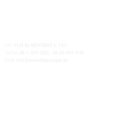
NÉMETH KERÉKPÁR SZAKÜZLET ÉS KERÉKPÁR
SZERVIZ
Cím:
1138 Bp NÉPFÜRDŐ U. 19/c
Tel/fax:
06-1-359-1832 | 06-20-934-4141
Email:
info@nemethkerekpar.hu
Nyári nyitva tartás
(Március 1. – Október 31.)
hétfő: 10:00-18:00
kedd: 11:00-18:00
szerda- péntek: 10:00-18:00
szombat: 10:00-13:00