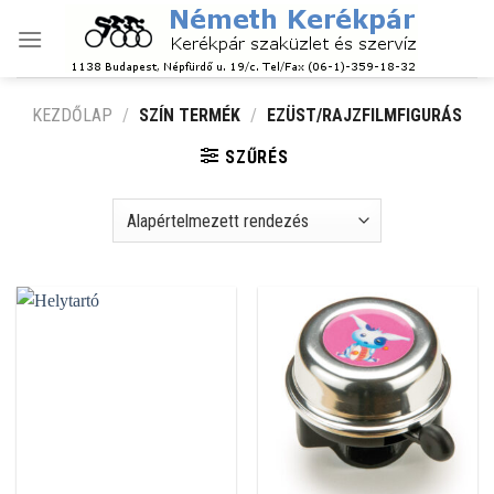
Skip
to
content
KEZDŐLAP
/
SZÍN TERMÉK
/
EZÜST/RAJZFILMFIGURÁS
SZŰRÉS