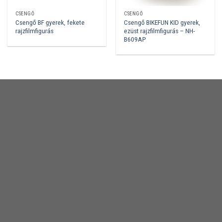
CSENGŐ
CSENGŐ
Csengő BF gyerek, fekete
Csengő BIKEFUN KID gyerek,
rajzfilmfigurás
ezüst rajzfilmfigurás – NH-
B609AP