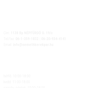
NÉMETH KERÉKPÁR SZAKÜZLET ÉS KERÉKPÁR
SZERVIZ
Cím:
1138 Bp NÉPFÜRDŐ U. 19/c
Tel/fax:
06-1-359-1832 | 06-20-934-4141
Email:
info@nemethkerekpar.hu
Nyári nyitva tartás
(Március 1. – Október 31.)
hétfő: 10:00-18:00
kedd: 11:00-18:00
szerda- péntek: 10:00-18:00
szombat: 10:00-13:00