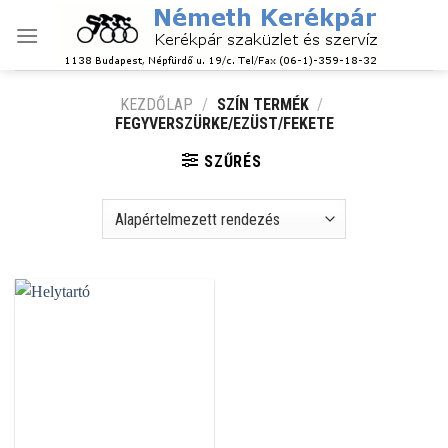
Skip
to
content
KEZDŐLAP
/
SZÍN TERMÉK
/
FEGYVERSZÜRKE/EZÜST/FEKETE
SZŰRÉS