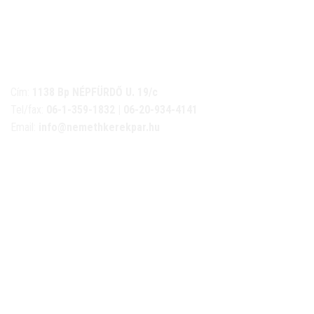
NÉMETH KERÉKPÁR SZAKÜZLET ÉS KERÉKPÁR
SZERVIZ
Cím:
1138 Bp NÉPFÜRDŐ U. 19/c
Tel/fax:
06-1-359-1832 | 06-20-934-4141
Email:
info@nemethkerekpar.hu
Nyári nyitva tartás
(Március 1. – Október 31.)
hétfő: 10:00-18:00
kedd: 11:00-18:00
szerda- péntek: 10:00-18:00
szombat: 10:00-13:00