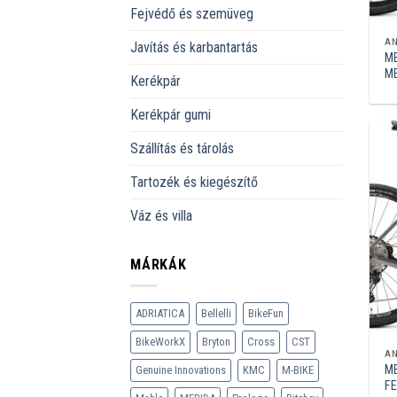
Fejvédő és szemüveg
A
Javítás és karbantartás
ME
ME
Kerékpár
Kerékpár gumi
Szállítás és tárolás
Tartozék és kiegészítő
Váz és villa
MÁRKÁK
ADRIATICA
Bellelli
BikeFun
BikeWorkX
Bryton
Cross
CST
A
ME
Genuine Innovations
KMC
M-BIKE
FE