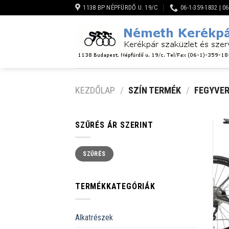
Skip
1138 BP NÉPFÜRDŐ U. 19/C
06-1-359-1832 | 0
to
content
KEZDŐLAP
/
SZÍN TERMÉK
/
FEGYVER
SZŰRÉS ÁR SZERINT
Min
Max
SZŰRÉS
ár
ár
TERMÉKKATEGÓRIÁK
Alkatrészek