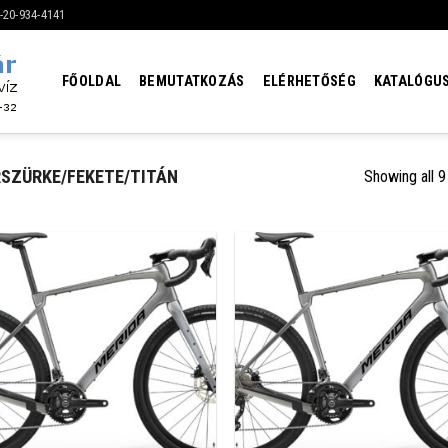
6-20-934-4141
FŐOLDAL
BEMUTATKOZÁS
ELÉRHETŐSÉG
KATALÓGU
SZÜRKE/FEKETE/TITÁN
Showing all 9