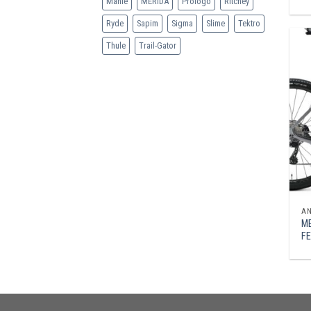
Mahle
MERIDA
Prologo
Ritchey
Ryde
Sapim
Sigma
Slime
Tektro
Thule
Trail-Gator
A
ME
FE