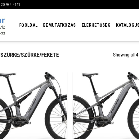
6-20-934-4141
FŐOLDAL
BEMUTATKOZÁS
ELÉRHETŐSÉG
KATALÓGU
SZÜRKE/SZÜRKE/FEKETE
Showing all 4