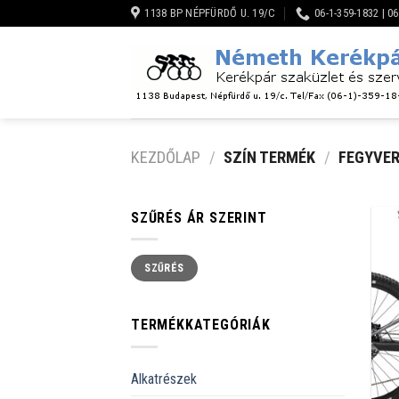
Skip
1138 BP NÉPFÜRDŐ U. 19/C
06-1-359-1832 | 0
to
content
KEZDŐLAP
/
SZÍN TERMÉK
/
FEGYVER
SZŰRÉS ÁR SZERINT
Min
Max
SZŰRÉS
ár
ár
TERMÉKKATEGÓRIÁK
Alkatrészek