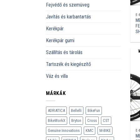
Fejvédő és szemüveg
E-
Javítás és karbantartás
ME
FE
Kerékpár
S
Kerékpár gumi
Szállítás és tárolás
Tartozék és kiegészítő
Váz és villa
MÁRKÁK
ADRIATICA
Bellelli
BikeFun
BikeWorkX
Bryton
Cross
CST
Genuine Innovations
KMC
M-BIKE
E-
ME