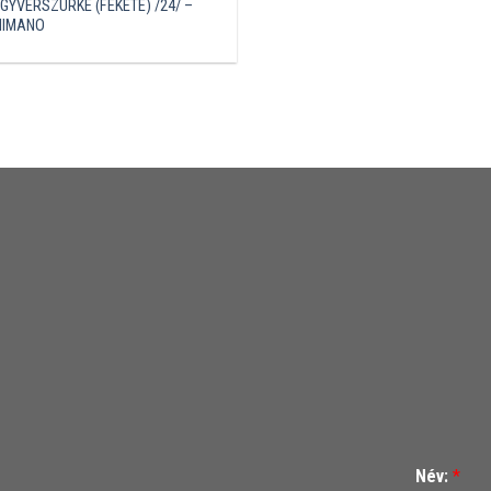
GYVERSZÜRKE (FEKETE) /24/ –
HIMANO
Név:
*