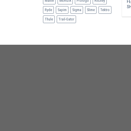
Mahle
MERIDA
Prologo
Ritchey
FE
S
Ryde
Sapim
Sigma
Slime
Tektro
Thule
Trail-Gator