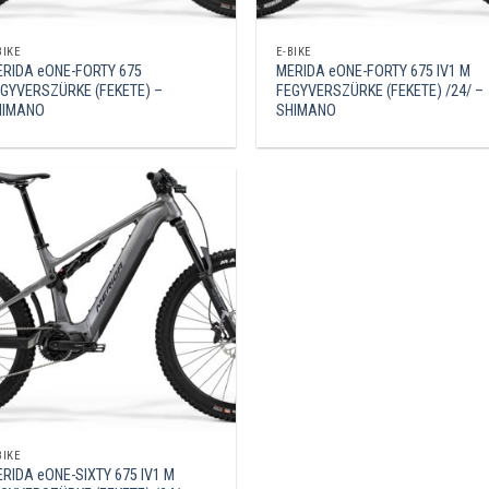
BIKE
E-BIKE
RIDA eONE-FORTY 675
MERIDA eONE-FORTY 675 IV1 M
GYVERSZÜRKE (FEKETE) –
FEGYVERSZÜRKE (FEKETE) /24/ –
HIMANO
SHIMANO
BIKE
RIDA eONE-SIXTY 675 IV1 M