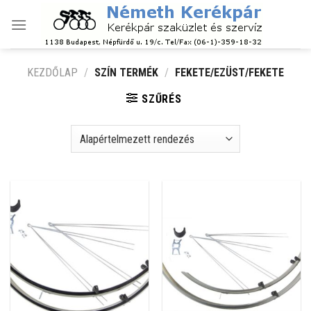
Skip
to
content
KEZDŐLAP
/
SZÍN TERMÉK
/
FEKETE/EZÜST/FEKETE
SZŰRÉS