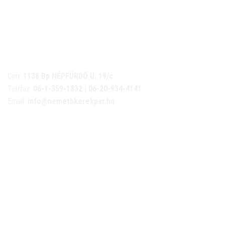
NÉMETH KERÉKPÁR SZAKÜZLET ÉS KERÉKPÁR
SZERVIZ
Cím:
1138 Bp NÉPFÜRDŐ U. 19/c
Tel/fax:
06-1-359-1832 | 06-20-934-4141
Email:
info@nemethkerekpar.hu
Nyári nyitva tartás
(Március 1. – Október 31.)
hétfő: 10:00-18:00
kedd: 11:00-18:00
szerda- péntek: 10:00-18:00
szombat: 10:00-13:00