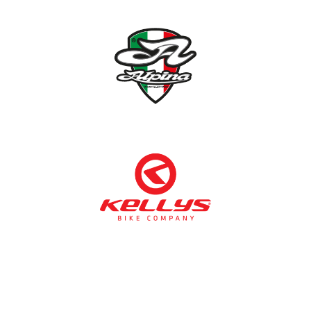
NÉMETH KERÉKPÁR SZAKÜZLET ÉS KERÉKPÁR