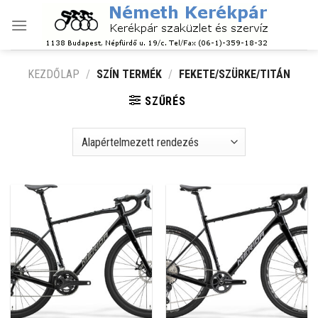
Skip
to
content
KEZDŐLAP
/
SZÍN TERMÉK
/
FEKETE/SZÜRKE/TITÁN
SZŰRÉS