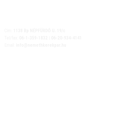
NÉMETH KERÉKPÁR SZAKÜZLET ÉS KERÉKPÁR
SZERVIZ
Cím:
1138 Bp NÉPFÜRDŐ U. 19/c
Tel/fax:
06-1-359-1832 | 06-20-934-4141
Email:
info@nemethkerekpar.hu
Nyári nyitva tartás
(Március 1. – Október 31.)
hétfő: 10:00-18:00
kedd: 11:00-18:00
szerda- péntek: 10:00-18:00
szombat: 10:00-13:00
Téli nyitva tartás