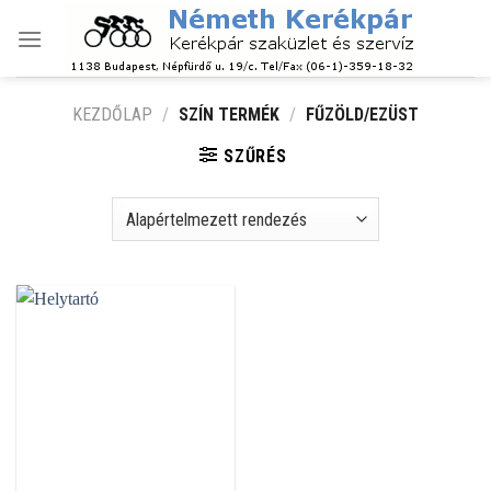
Skip
to
content
KEZDŐLAP
/
SZÍN TERMÉK
/
FŰZÖLD/EZÜST
SZŰRÉS