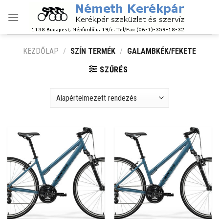
Skip
to
content
KEZDŐLAP
/
SZÍN TERMÉK
/
GALAMBKÉK/FEKETE
SZŰRÉS