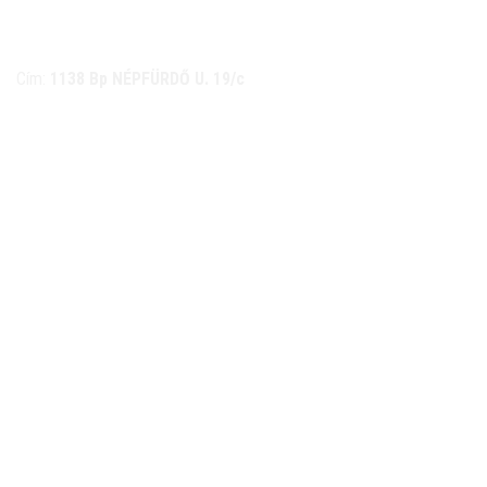
NÉMETH KERÉKPÁR SZAKÜZLET ÉS KERÉKPÁR
SZERVIZ
Cím:
1138 Bp NÉPFÜRDŐ U. 19/c
Tel/fax:
06-1-359-1832 | 06-20-934-4141
Email:
info@nemethkerekpar.hu
Nyári nyitva tartás
(Március 1. – Október 31.)
hétfő: 10:00-18:00
kedd: 11:00-18:00
szerda- péntek: 10:00-18:00
szombat: 10:00-13:00
Téli nyitva tartás
(November 1. – Február 28.)