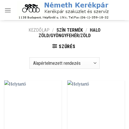
Skip
to
content
KEZDŐLAP
/
SZÍN TERMÉK
/
HALO
ZÖLD/GYÖNGYFEHÉR/ZÖLD
SZŰRÉS