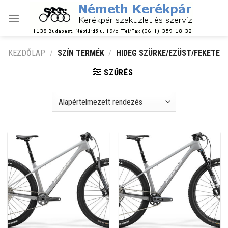
Skip
to
content
KEZDŐLAP
/
SZÍN TERMÉK
/
HIDEG SZÜRKE/EZÜST/FEKETE
SZŰRÉS