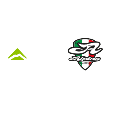
KÜZLET ÉS
Nyári nyitva tartás
(Március 1. – Október 31.)
hétfő: 10:00-18:00