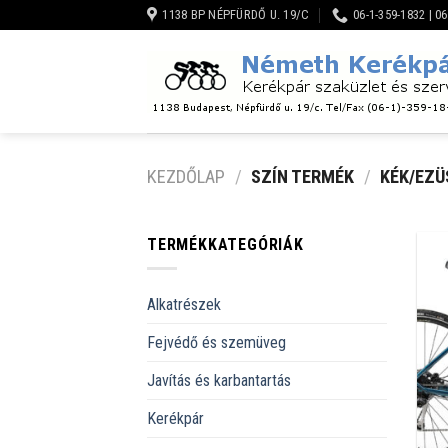
Skip
1138 BP NÉPFÜRDŐ U. 19/C
06-1-359-1832 | 0
to
content
KEZDŐLAP
/
SZÍN TERMÉK
/
KÉK/EZÜ
TERMÉKKATEGÓRIÁK
Alkatrészek
Fejvédő és szemüveg
Javítás és karbantartás
Kerékpár