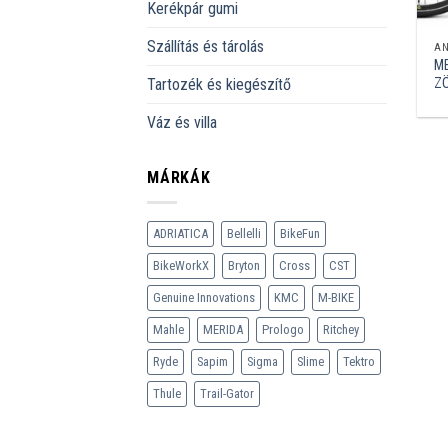
Kerékpár gumi
Szállítás és tárolás
A
M
ZÖ
Tartozék és kiegészítő
Váz és villa
MÁRKÁK
ADRIATICA
Bellelli
BikeFun
BikeWorkX
Bryton
Cross
CST
Genuine Innovations
KMC
M-BIKE
Mahle
MERIDA
Prologo
Ritchey
Ryde
Sapim
Sigma
Slime
Tektro
Thule
Trail-Gator