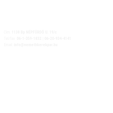
NÉMETH KERÉKPÁR SZAKÜZLET ÉS KERÉKPÁR
SZERVIZ
Cím:
1138 Bp NÉPFÜRDŐ U. 19/c
Tel/fax:
06-1-359-1832 | 06-20-934-4141
Email:
info@nemethkerekpar.hu
Nyári nyitva tartás
(Március 1. – Október 31.)
hétfő: 10:00-18:00
kedd: 11:00-18:00
szerda- péntek: 10:00-18:00
szombat: 10:00-13:00