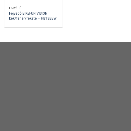
FEJVÉDŐ
Fejvédő BIKEFUN VISION
kék/fehér/fekete – HB18BBW