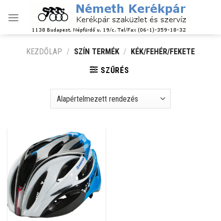
Skip
to
content
KEZDŐLAP
/
SZÍN TERMÉK
/
KÉK/FEHÉR/FEKETE
SZŰRÉS