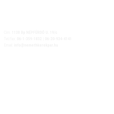
NÉMETH KERÉKPÁR SZAKÜZLET ÉS KERÉKPÁR
SZERVIZ
Cím:
1138 Bp NÉPFÜRDŐ U. 19/c
Tel/fax:
06-1-359-1832 | 06-20-934-4141
Email:
info@nemethkerekpar.hu
Nyári nyitva tartás
(Március 1. – Október 31.)
hétfő: 10:00-18:00
kedd: 11:00-18:00
szerda- péntek: 10:00-18:00
szombat: 10:00-13:00