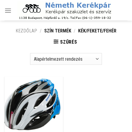
Skip
to
content
KEZDŐLAP
/
SZÍN TERMÉK
/
KÉK/FEKETE/FEHÉR
SZŰRÉS