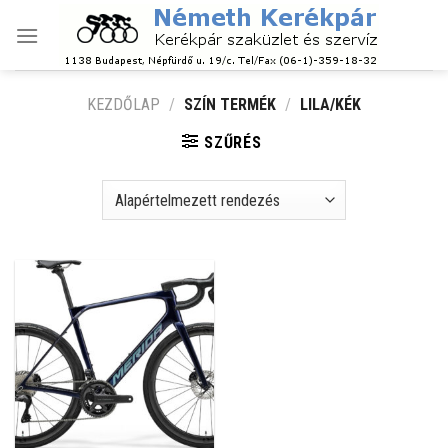
Skip
to
content
KEZDŐLAP
/
SZÍN TERMÉK
/
LILA/KÉK
SZŰRÉS