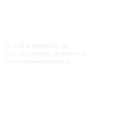
NÉMETH KERÉKPÁR SZAKÜZLET ÉS KERÉKPÁR
SZERVIZ
Cím:
1138 Bp NÉPFÜRDŐ U. 19/c
Tel/fax:
06-1-359-1832 | 06-20-934-4141
Email:
info@nemethkerekpar.hu
Nyári nyitva tartás
(Március 1. – Október 31.)
hétfő: 10:00-18:00
kedd: 11:00-18:00
szerda- péntek: 10:00-18:00
szombat: 10:00-13:00