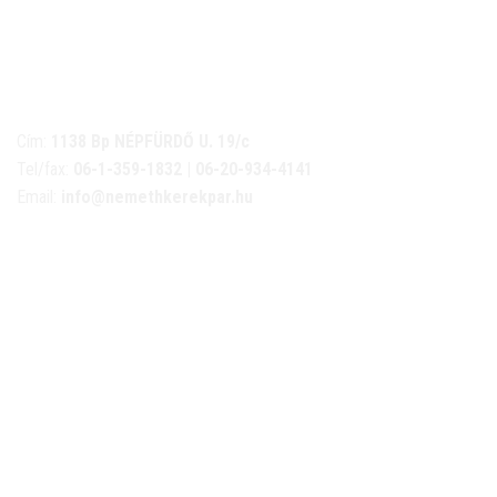
NÉMETH KERÉKPÁR SZAKÜZLET ÉS KERÉKPÁR
SZERVIZ
Cím:
1138 Bp NÉPFÜRDŐ U. 19/c
Tel/fax:
06-1-359-1832 | 06-20-934-4141
Email:
info@nemethkerekpar.hu
Nyári nyitva tartás
(Március 1. – Október 31.)
hétfő: 10:00-18:00
kedd: 11:00-18:00
szerda- péntek: 10:00-18:00
szombat: 10:00-13:00