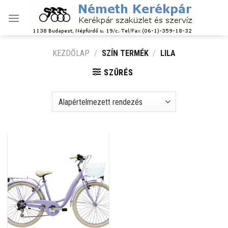
Skip
to
content
KEZDŐLAP
/
SZÍN TERMÉK
/
LILA
SZŰRÉS