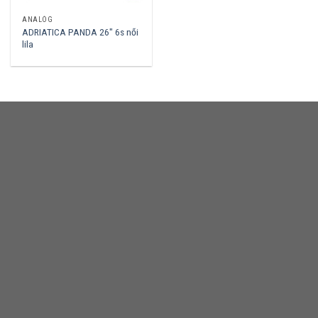
ANALÓG
ADRIATICA PANDA 26″ 6s női
lila