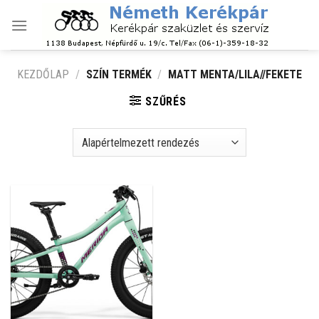
Skip
to
content
KEZDŐLAP
/
SZÍN TERMÉK
/
MATT MENTA/LILA//FEKETE
SZŰRÉS