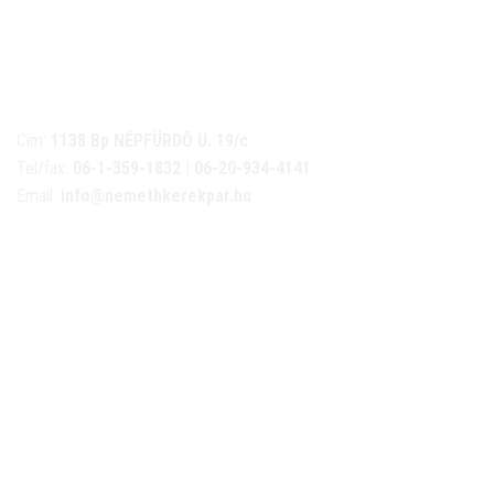
NÉMETH KERÉKPÁR SZAKÜZLET ÉS KERÉKPÁR
SZERVIZ
Cím:
1138 Bp NÉPFÜRDŐ U. 19/c
Tel/fax:
06-1-359-1832 | 06-20-934-4141
Email:
info@nemethkerekpar.hu
Nyári nyitva tartás
(Március 1. – Október 31.)
hétfő: 10:00-18:00
kedd: 11:00-18:00
szerda- péntek: 10:00-18:00
szombat: 10:00-13:00