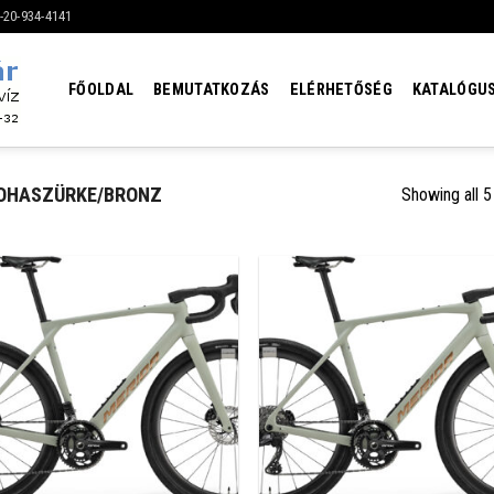
6-20-934-4141
FŐOLDAL
BEMUTATKOZÁS
ELÉRHETŐSÉG
KATALÓGU
OHASZÜRKE/BRONZ
Showing all 5