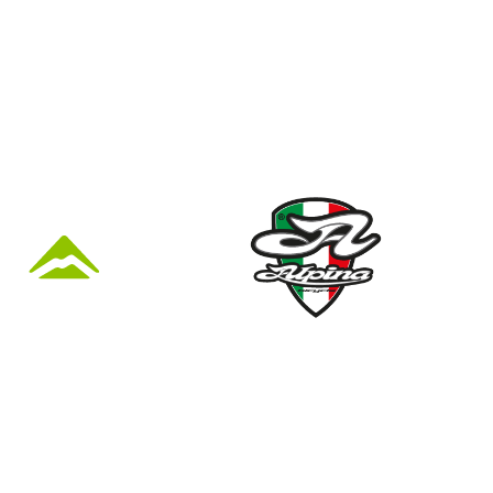
KÜZLET ÉS
Nyári nyitva tartás
(Március 1. – Október 31.)