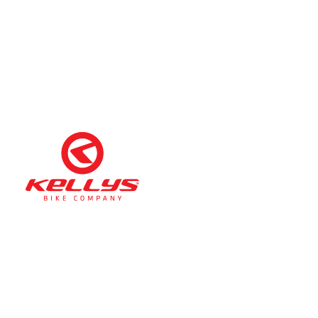
Téli nyitva tartás
(November 1. – Február 28.)