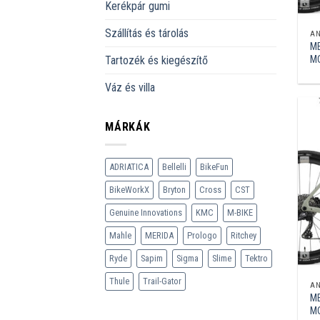
Kerékpár gumi
Szállítás és tárolás
A
ME
M
Tartozék és kiegészítő
Váz és villa
MÁRKÁK
ADRIATICA
Bellelli
BikeFun
BikeWorkX
Bryton
Cross
CST
Genuine Innovations
KMC
M-BIKE
Mahle
MERIDA
Prologo
Ritchey
Ryde
Sapim
Sigma
Slime
Tektro
Thule
Trail-Gator
A
ME
M