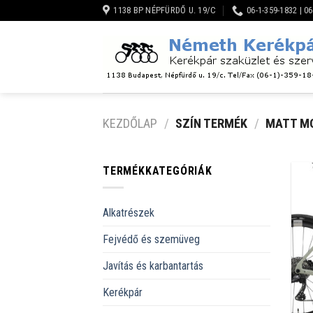
Skip
1138 BP NÉPFÜRDŐ U. 19/C
06-1-359-1832 | 0
to
content
KEZDŐLAP
/
SZÍN TERMÉK
/
MATT M
TERMÉKKATEGÓRIÁK
Alkatrészek
Fejvédő és szemüveg
Javítás és karbantartás
Kerékpár