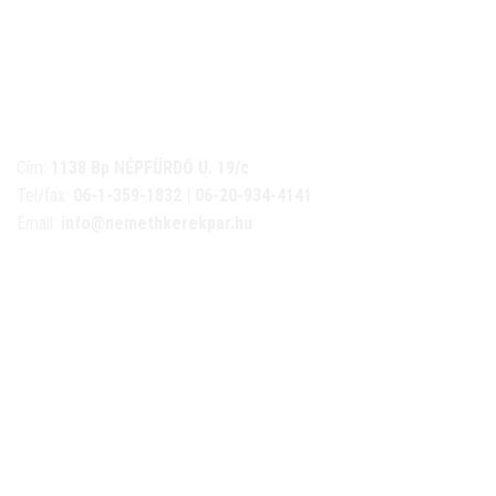
NÉMETH KERÉKPÁR SZAKÜZLET ÉS KERÉKPÁR
SZERVIZ
Cím:
1138 Bp NÉPFÜRDŐ U. 19/c
Tel/fax:
06-1-359-1832 | 06-20-934-4141
Email:
info@nemethkerekpar.hu
Nyári nyitva tartás
(Március 1. – Október 31.)
hétfő: 10:00-18:00
kedd: 11:00-18:00
szerda- péntek: 10:00-18:00
szombat: 10:00-13:00