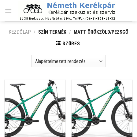
Skip
to
content
KEZDŐLAP
/
SZÍN TERMÉK
/
MATT ÖRÖKZÖLD/PEZSGŐ
SZŰRÉS