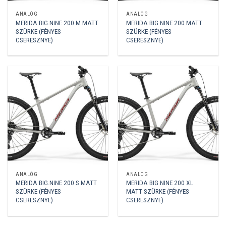
ANALÓG
ANALÓG
MERIDA BIG.NINE 200 M MATT
MERIDA BIG.NINE 200 MATT
SZÜRKE (FÉNYES
SZÜRKE (FÉNYES
CSERESZNYE)
CSERESZNYE)
ANALÓG
ANALÓG
MERIDA BIG.NINE 200 S MATT
MERIDA BIG.NINE 200 XL
SZÜRKE (FÉNYES
MATT SZÜRKE (FÉNYES
CSERESZNYE)
CSERESZNYE)