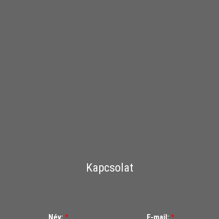
Kapcsolat
Név:
*
E-mail:
*