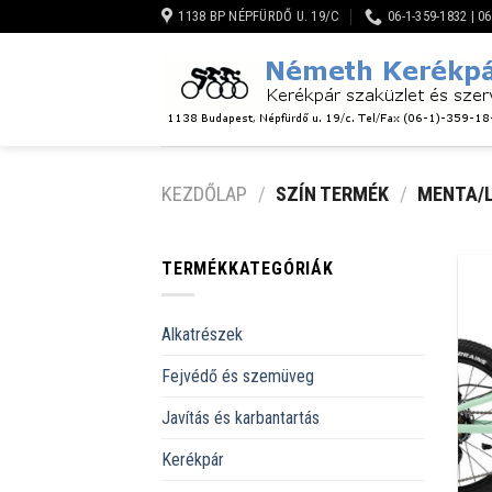
Skip
1138 BP NÉPFÜRDŐ U. 19/C
06-1-359-1832 | 0
to
content
KEZDŐLAP
/
SZÍN TERMÉK
/
MENTA/L
TERMÉKKATEGÓRIÁK
Alkatrészek
Fejvédő és szemüveg
Javítás és karbantartás
Kerékpár