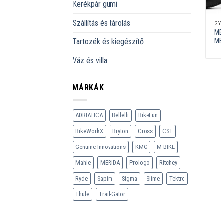
Kerékpár gumi
Szállítás és tárolás
GY
ME
ME
Tartozék és kiegészítő
Váz és villa
MÁRKÁK
ADRIATICA
Bellelli
BikeFun
BikeWorkX
Bryton
Cross
CST
Genuine Innovations
KMC
M-BIKE
Mahle
MERIDA
Prologo
Ritchey
Ryde
Sapim
Sigma
Slime
Tektro
Thule
Trail-Gator