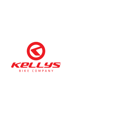
Téli nyitva tartás
(November 1. – Február 28.)
hétfő-péntek: 11:00-17:00