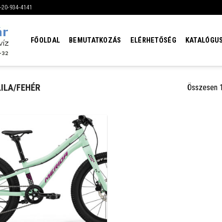
6-20-934-4141
FŐOLDAL
BEMUTATKOZÁS
ELÉRHETŐSÉG
KATALÓGU
ILA/FEHÉR
Összesen 1 