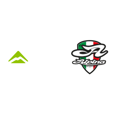
KÜZLET ÉS
Nyári nyitva tartás
(Március 1. – Október 31.)
hétfő: 10:00-18:00