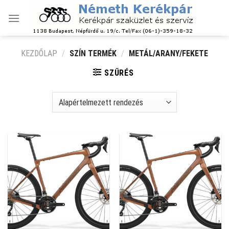
Skip
to
content
KEZDŐLAP
/
SZÍN TERMÉK
/
METÁL/ARANY/FEKETE
SZŰRÉS