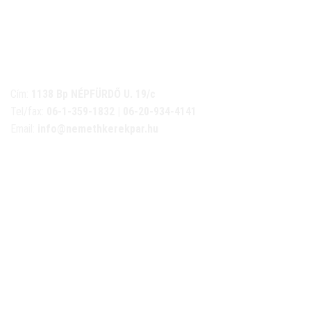
NÉMETH KERÉKPÁR SZAKÜZLET ÉS KERÉKPÁR SZERVIZ
Cím:
1138 Bp NÉPFÜRDŐ U. 19/c
Tel/fax:
06-1-359-1832 | 06-20-934-4141
Email:
info@nemethkerekpar.hu
Nyári nyitva tartás
(Március 1. – Október 31.)
hétfő: 10:00-18:00
kedd: 11:00-18:00
szerda- péntek: 10:00-18:00
szombat: 10:00-13:00